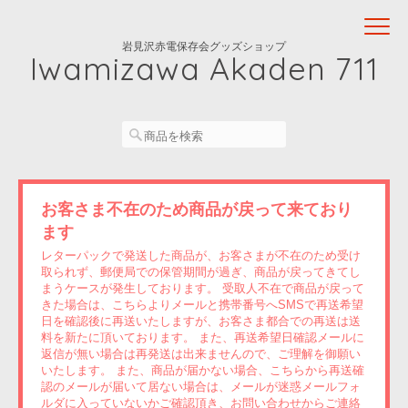
岩見沢赤電保存会グッズショップ
Iwamizawa Akaden 711
お客さま不在のため商品が戻って来ており
ます
レターパックで発送した商品が、お客さまが不在のため受け
取られず、郵便局での保管期間が過ぎ、商品が戻ってきてし
まうケースが発生しております。 受取人不在で商品が戻って
きた場合は、こちらよりメールと携帯番号へSMSで再送希望
日を確認後に再送いたしますが、お客さま都合での再送は送
料を新たに頂いております。 また、再送希望日確認メールに
返信が無い場合は再発送は出来ませんので、ご理解を御願い
いたします。 また、商品が届かない場合、こちらから再送確
認のメールが届いて居ない場合は、メールが迷惑メールフォ
ルダに入っていないかご確認頂き、お問い合わせからご連絡