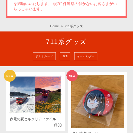
を御願いいたします。 現在1件連絡の付かないお客さまがい
らっしゃいます。
Home
711系グッズ
711系グッズ
ポストカード
DVD
キーホルダー
赤電の夏と冬クリアファイル
¥400