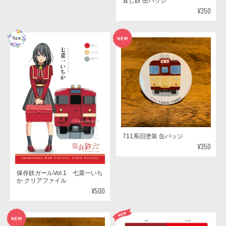
直し鉄 缶バッジ
¥350
711系旧塗装 缶バッジ
¥350
保存鉄ガールVol.1 七菜一いち
か クリアファイル
¥500