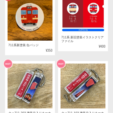
711系 新旧塗装イラストクリア
ファイル
711系新塗装 缶バッジ
¥400
¥350
クハ711-203 塗装片入りキーホ
クハ711-103 塗装片入りキーホ