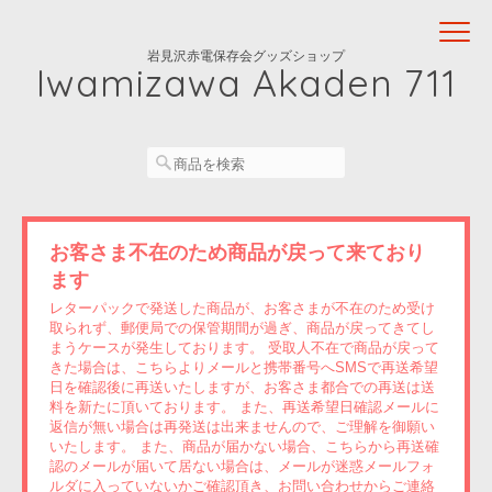
岩見沢赤電保存会グッズショップ
Iwamizawa Akaden 711
お客さま不在のため商品が戻って来ており
ます
レターパックで発送した商品が、お客さまが不在のため受け
取られず、郵便局での保管期間が過ぎ、商品が戻ってきてし
まうケースが発生しております。 受取人不在で商品が戻って
きた場合は、こちらよりメールと携帯番号へSMSで再送希望
日を確認後に再送いたしますが、お客さま都合での再送は送
料を新たに頂いております。 また、再送希望日確認メールに
返信が無い場合は再発送は出来ませんので、ご理解を御願い
いたします。 また、商品が届かない場合、こちらから再送確
認のメールが届いて居ない場合は、メールが迷惑メールフォ
ルダに入っていないかご確認頂き、お問い合わせからご連絡