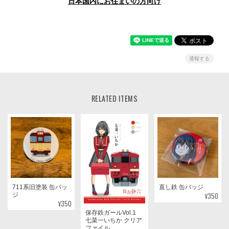
日本国内にお住まいの方向け
通報する
RELATED ITEMS
711系旧塗装 缶バッ
直し鉄 缶バッジ
¥350
ジ
¥350
保存鉄ガールVol.1
七菜一いちか クリア
ファイル