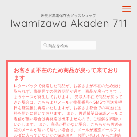
岩見沢赤電保存会グッズショップ
Iwamizawa Akaden 711
お客さま不在のため商品が戻って来ており
ます
レターパックで発送した商品が、お客さまが不在のため受け
取られず、郵便局での保管期間が過ぎ、商品が戻ってきてし
まうケースが発生しております。 受取人不在で商品が戻って
きた場合は、こちらよりメールと携帯番号へSMSで再送希望
日を確認後に再送いたしますが、お客さま都合での再送は送
料を新たに頂いております。 また、再送希望日確認メールに
返信が無い場合は再発送は出来ませんので、ご理解を御願い
いたします。 また、商品が届かない場合、こちらから再送確
認のメールが届いて居ない場合は、メールが迷惑メールフォ
ルダに入っていないかご確認頂き、お問い合わせからご連絡