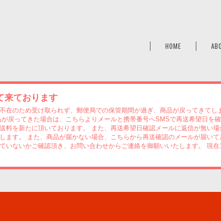
a
HOME
AB
て来ております
不在のため受け取られず、郵便局での保管期間が過ぎ、商品が戻ってきてし
品が戻ってきた場合は、こちらよりメールと携帯番号へSMSで再送希望日を
送料を新たに頂いております。 また、再送希望日確認メールに返信が無い場
します。 また、商品が届かない場合、こちらから再送確認のメールが届いて
ていないかご確認頂き、お問い合わせからご連絡を御願いいたします。 現在