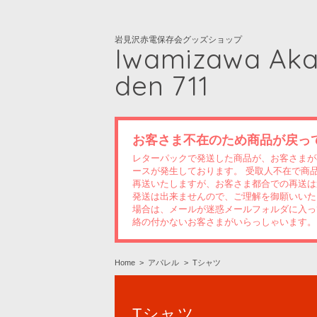
岩見沢赤電保存会グッズショップ
Iwamizawa Ak
den 711
お客さま不在のため商品が戻っ
レターパックで発送した商品が、お客さまが
ースが発生しております。 受取人不在で商
再送いたしますが、お客さま都合での再送は
発送は出来ませんので、ご理解を御願いいた
場合は、メールが迷惑メールフォルダに入っ
絡の付かないお客さまがいらっしゃいます。
Home
アパレル
Tシャツ
Tシャツ