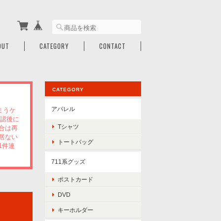
OUT
CATEGORY
CONTACT
CATEGORY
アパレル
まうケ
確認後に
Tシャツ
合は再
居ない
トートバッグ
1件連
711系グッズ
ポストカード
DVD
キーホルダー