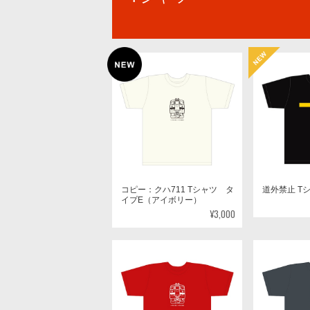
コピー：クハ711 Tシャツ タ
道外禁止 T
イプE（アイボリー）
¥3,000