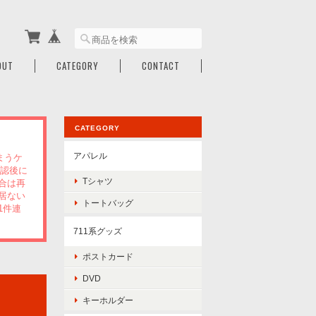
OUT
CATEGORY
CONTACT
CATEGORY
アパレル
まうケ
確認後に
Tシャツ
合は再
居ない
トートバッグ
1件連
711系グッズ
ポストカード
DVD
キーホルダー