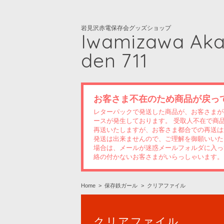
岩見沢赤電保存会グッズショップ
Iwamizawa Ak
den 711
お客さま不在のため商品が戻っ
レターパックで発送した商品が、お客さまが
ースが発生しております。 受取人不在で商
再送いたしますが、お客さま都合での再送は
発送は出来ませんので、ご理解を御願いいた
場合は、メールが迷惑メールフォルダに入っ
絡の付かないお客さまがいらっしゃいます。
Home
保存鉄ガール
クリアファイル
クリアファイル