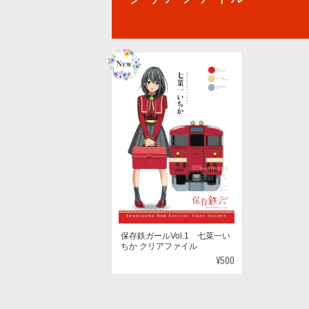
保存鉄ガールVol.1 七菜一い
ちか クリアファイル
¥500