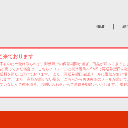
a
HOME
AB
て来ております
不在のため受け取られず、郵便局での保管期間が過ぎ、商品が戻ってきてし
品が戻ってきた場合は、こちらよりメールと携帯番号へSMSで再送希望日を
送料を新たに頂いております。 また、再送希望日確認メールに返信が無い場
します。 また、商品が届かない場合、こちらから再送確認のメールが届いて
ていないかご確認頂き、お問い合わせからご連絡を御願いいたします。 現在