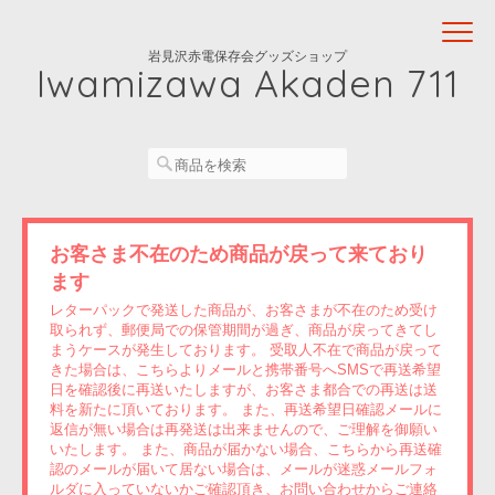
岩見沢赤電保存会グッズショップ
Iwamizawa Akaden 711
お客さま不在のため商品が戻って来ており
ます
レターパックで発送した商品が、お客さまが不在のため受け
取られず、郵便局での保管期間が過ぎ、商品が戻ってきてし
まうケースが発生しております。 受取人不在で商品が戻って
きた場合は、こちらよりメールと携帯番号へSMSで再送希望
日を確認後に再送いたしますが、お客さま都合での再送は送
料を新たに頂いております。 また、再送希望日確認メールに
返信が無い場合は再発送は出来ませんので、ご理解を御願い
いたします。 また、商品が届かない場合、こちらから再送確
認のメールが届いて居ない場合は、メールが迷惑メールフォ
ルダに入っていないかご確認頂き、お問い合わせからご連絡