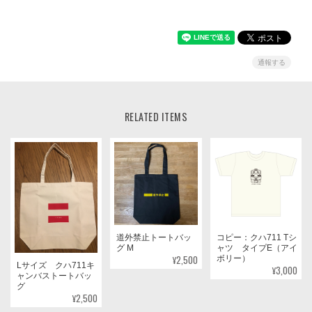
通報する
RELATED ITEMS
道外禁止トートバッ
コピー：クハ711 Tシ
グ M
ャツ タイプE（アイ
¥2,500
ボリー）
Lサイズ クハ711キ
¥3,000
ャンバストートバッ
グ
¥2,500