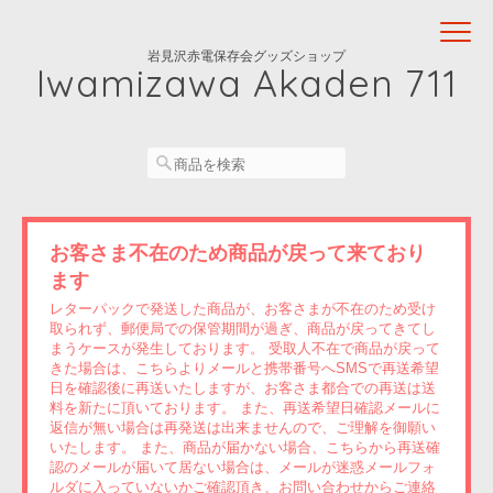
岩見沢赤電保存会グッズショップ
Iwamizawa Akaden 711
お客さま不在のため商品が戻って来ており
ます
レターパックで発送した商品が、お客さまが不在のため受け
取られず、郵便局での保管期間が過ぎ、商品が戻ってきてし
まうケースが発生しております。 受取人不在で商品が戻って
きた場合は、こちらよりメールと携帯番号へSMSで再送希望
日を確認後に再送いたしますが、お客さま都合での再送は送
料を新たに頂いております。 また、再送希望日確認メールに
返信が無い場合は再発送は出来ませんので、ご理解を御願い
いたします。 また、商品が届かない場合、こちらから再送確
認のメールが届いて居ない場合は、メールが迷惑メールフォ
ルダに入っていないかご確認頂き、お問い合わせからご連絡